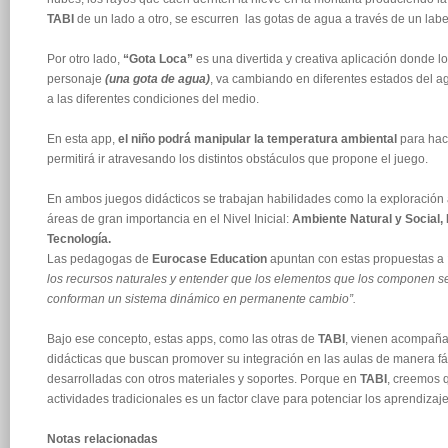
TABI
de un lado a otro, se escurren las gotas de agua a través de un labe
Por otro lado,
“Gota Loca”
es una divertida y creativa aplicación donde
personaje
(una gota de agua)
, va cambiando en diferentes estados del 
a las diferentes condiciones del medio.
En esta app,
el niño podrá manipular la temperatura ambiental
para hace
permitirá ir atravesando los distintos obstáculos que propone el juego.
En ambos juegos didácticos se trabajan habilidades como la exploración a
áreas de gran importancia en el Nivel Inicial:
Ambiente Natural y Social,
Tecnología.
Las pedagogas de
Eurocase Education
apuntan con estas propuestas a
los recursos naturales y entender que los elementos que los componen s
conforman un
sistema dinámico en permanente cambio”.
Bajo ese concepto, estas apps, como las otras de
TABI
, vienen acompaña
didácticas que buscan promover su integración en las aulas de manera fá
desarrolladas con otros materiales y soportes. Porque en
TABI
, creemos q
actividades tradicionales es un factor clave para potenciar los aprendizaje
Notas relacionadas