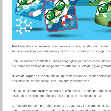
Tabi
tiene ahora, entre sus aplicaciones exclusivas, un laboratorio virtual
sentirse científicos y experimentar y sacar conclusiones por sus propios 
Entre las nuevas propuestas lúdico-pedagógicas pensadas especialmen
que harán las delicias de los pequeños eruditos:
“Ciclo de Agua”
y
“Gota
“Ciclo del Agua”
es un conjunto de aplicaciones donde los más chicos 
precipitación, condensación, escurrimiento y evaporación.
A través de
4 escenarios
y su propia acción desde el juego, podrán expl
los líquidos, el ciclo hidrológico y los cambios de estados del agua.
Conocerán, por ejemplo, cómo el agua se evapora y transforma en lluvia; o
nubes, los rayos que caen derriten la nieve en la montaña produciendo l