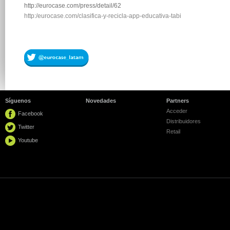
http://eurocase.com/press/detail/62
http:/
eurocase.com/clasifica-y-recicla-app-educativa-tabi
Síguenos
Novedades
Partners
Acceder
Facebook
Distribuidores
Twitter
Retail
Youtube