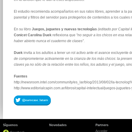
El estudio recomienda acompañarlos en sus ratos libres, aprender a la par 
parental y filtros del servidor para protegerlos de contenidos a los cuale
En su libro
Juegos, juguetes y nuevas tecnologías
(editado por Capital I
Conicet Carolina Duek
reflexiona que
"no seguir a los chicos en esa rel
haber abierto nunca el cuaderno de clases”
.
Duek
invita a los adultos a tener un rol activo ante el avance excluyente d
de comprometerse activamente en la crianza de los más chicos: la presen
claves ya no sólo de la relación entre los niños, los adultos y el juego, si
Fuentes
http://newsroom.intel.com/community/es_lar/blog/2013/08/02/la-tecn
http://www.editorialcapin.com.ar/libros/capital-intelectual/juegos-juguete
Síguenos
Novedades
Partners
Acceder