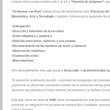
a través de la escala numérica del 1 al 10; y
“Simetría de imágenes”
, pa
“Grafismos con Boni”
trabaja áreas del Nivel Inicial como
Prácticas del
Matemática, Arte y Tecnología
, y también colabora en el desarrollo de l
-Anticipación
-Dirección y funciones de la escritura
-Orden alfabético y numérico
-Relación entre letras, números y sus sonidos
-Reconocimiento de los nombres de letras y números
-Observación sistémica
-Exploración activa
-Motricidad fina
Pero principalmente, esta app ayuda a
desarrollar
la
grafomotricidad, a
“El desarrollo grafomotriz del niño –coinciden las pedagogas de Eurocas
y potenciar su desarrollo psicomotor a través de la realización de las grafí
ejercicios que permitan el mayor dominio del antebrazo, la muñeca, la man
Esta app, como las otras de
TABI
, viene acompañada por una guía prácti
promover su integración en las aulas de manera fácil y amigable, para en
nativos digitales.