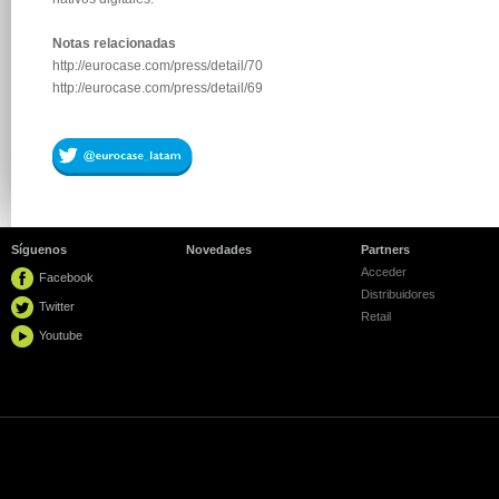
Notas relacionadas
http://eurocase.com/press/detail/70
http://eurocase.com/press/detail/
69
Síguenos
Novedades
Partners
Acceder
Facebook
Distribuidores
Twitter
Retail
Youtube