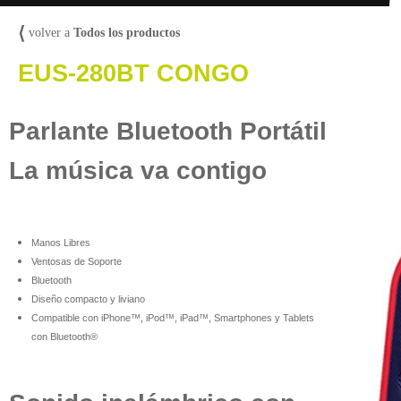
⟨
volver a
Todos los productos
EUS-280BT CONGO
Parlante Bluetooth Portátil
La música va contigo
Manos Libres
Ventosas de Soporte
Bluetooth
Diseño compacto y liviano
Compatible con iPhone™, iPod™, iPad™, Smartphones y Tablets
con Bluetooth®