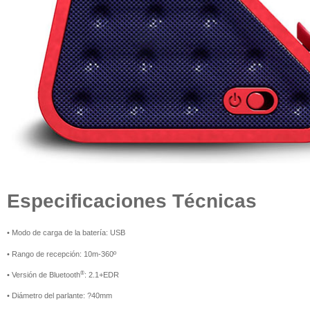
Especificaciones Técnicas
• Modo de carga de la batería: USB
• Rango de recepción: 10m-360º
®
• Versión de Bluetooth
: 2.1+EDR
• Diámetro del parlante: ?40mm