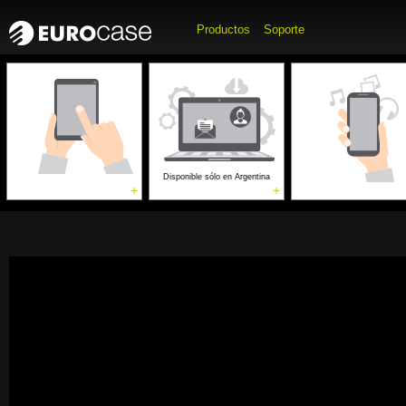
Productos
Soporte
Accesorios para
Accesorios p
Computadoras
Móviles
Gaming
Disponible sólo en Argentina
+
+