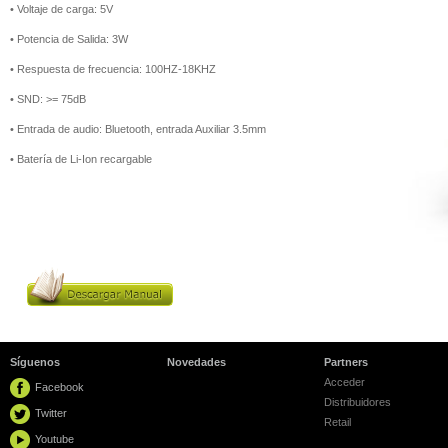
• Voltaje de carga: 5V
• Potencia de Salida: 3W
• Respuesta de frecuencia: 100HZ-18KHZ
• SND: >= 75dB
• Entrada de audio: Bluetooth, entrada Auxiliar 3.5mm
• Batería de Li-Ion recargable
Síguenos
Novedades
Partners
Acceder
Facebook
Distribuidores
Twitter
Retail
Youtube