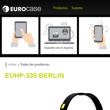
Productos
Soporte
Accesorios para
Accesorios p
Computadoras
Móviles
Gaming
Disponible sólo en Argentina
+
+
⟨
volver a
Todos los productos
EUHP-335 BERLIN