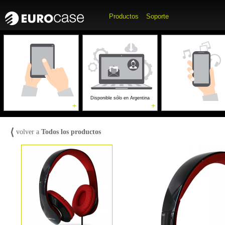
Productos
Soporte
Accesorios para
Accesorios p
Computadoras
Móviles
Gaming
Disponible sólo en Argentina
+
+
⟨
volver a
Todos los productos