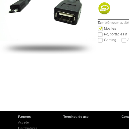
También compatible
Móviles
Pc, portátiles &
Gaming
A
Partners
Terminos de uso
Cont
Acceder
Distribuidores