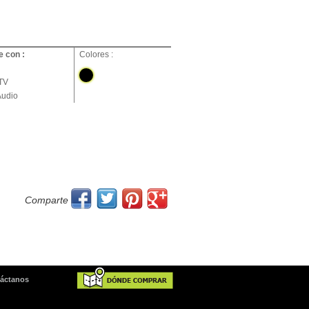
 con :
Colores :
 TV
udio
Comparte
áctanos