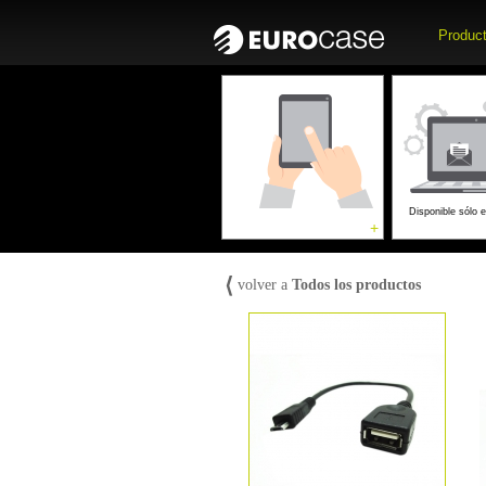
Produc
Accesori
Tablets
Computadoras
Móvi
Disponible sólo 
+
⟨
volver a
Todos los productos