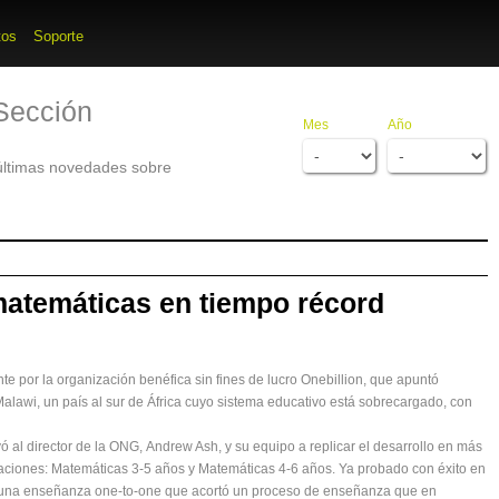
tos
Soporte
Sección
Mes
Año
 últimas novedades sobre
atemáticas en tiempo récord
nte por la organización benéfica sin fines de lucro Onebillion, que apuntó
Malawi, un país al sur de África cuyo sistema educativo está sobrecargado, con
vó al director de la ONG, Andrew Ash, y su equipo a replicar el desarrollo en más
icaciones: Matemáticas 3-5 años y Matemáticas 4-6 años. Ya probado con éxito en
 es una enseñanza one-to-one que acortó un proceso de enseñanza que en