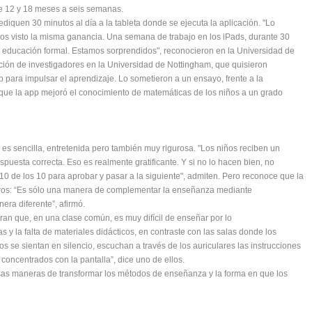
re 12 y 18 meses a seis semanas.
diquen 30 minutos al día a la tableta donde se ejecuta la aplicación. "Lo
os visto la misma ganancia. Una semana de trabajo en los iPads, durante 30
de educación formal. Estamos sorprendidos", reconocieron en la Universidad de
ción de investigadores en la Universidad de Nottingham, que quisieron
p para impulsar el aprendizaje. Lo sometieron a un ensayo, frente a la
que la app mejoró el conocimiento de matemáticas de los niños a un grado
s sencilla, entretenida pero también muy rigurosa. "Los niños reciben un
puesta correcta. Eso es realmente gratificante. Y si no lo hacen bien, no
0 de los 10 para aprobar y pasar a la siguiente", admiten. Pero reconoce que la
tros: “Es sólo una manera de complementar la enseñanza mediante
nera diferente”, afirmó.
an que, en una clase común, es muy difícil de enseñar por lo
y la falta de materiales didácticos, en contraste con las salas donde los
os se sientan en silencio, escuchan a través de los auriculares las instrucciones
 concentrados con la pantalla”, dice uno de ellos.
sas maneras de transformar los métodos de enseñanza y la forma en que los