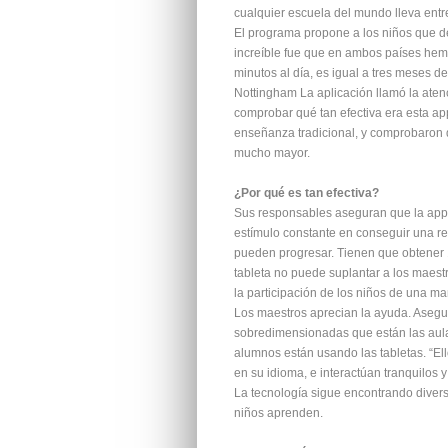
cualquier escuela del mundo lleva ent
El programa propone a los niños que de
increíble fue que en ambos países hem
minutos al día, es igual a tres meses 
Nottingham La aplicación llamó la aten
comprobar qué tan efectiva era esta ap
enseñanza tradicional, y comprobaron 
mucho mayor.
¿Por qué es tan efectiva?
Sus responsables aseguran que la app e
estímulo constante en conseguir una res
pueden progresar. Tienen que obtener 1
tableta no puede suplantar a los maes
la participación de los niños de una ma
Los maestros aprecian la ayuda. Asegur
sobredimensionadas que están las aulas 
alumnos están usando las tabletas. “Ell
en su idioma, e interactúan tranquilos y
La tecnología sigue encontrando diver
niños aprenden.