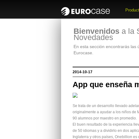
Produc
Bienvenidos
a la 
Novedades
En esta sección encontrarás las
Eurocase.
2014-10-17
App que enseña m
Se trata de un desarrollo llevado adela
originalmente a ayudar a los niños de 
90 alumnos por maestro en promedio.
El buen resultado de la experiencia lle
de 50 idiomas y a dividirlo en dos apl
Inglaterra y otros países, Onebillion