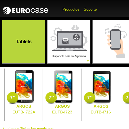
Productos
Soporte
Accesorios para
Accesorios p
Computadoras
Tablets
Móviles
Gaming
Disponible sólo en Argentina
+
+
ARGOS
ARGOS
ARGOS
EUTB-I722A
EUTB-I723
EUTB-I716
⟨
volver a
Todos los productos