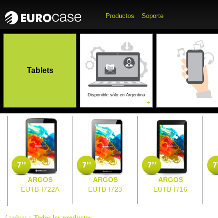
Productos
Soporte
Accesorios para
Accesorios p
Computadoras
Tablets
Móviles
Gaming
Disponible sólo en Argentina
+
+
ARGOS
ARGOS
ARGOS
EUTB-I722A
EUTB-I723
EUTB-I716
⟨
volver a
Todos los productos