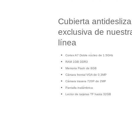
Cubierta antidesliz
exclusiva de nuest
línea
Cortex A7 Doble núcleo de 1.5GHz
RAM 1GB DDR3
Memoria Flash de 8GB
Cámara frontal VGA de 0.3MP
Cámara trasera 720P de 2MP
Pantalla inalámbrica
Lector de tarjetas TF hasta 32GB