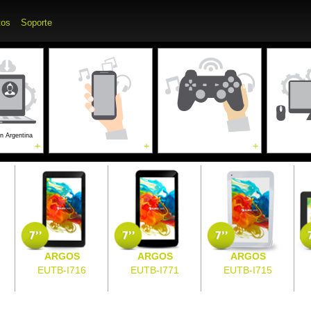
tos
Soporte
os para
Accesorios para
Accesorios para
Acces
les
Gaming
Pc, portátiles & TV
en Argentina
+
+
+
ARGOS
ARGOS
ARGOS
EUTB-I716
EUTB-I771
EUTB-I715