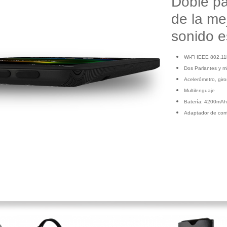
Doble pa
de la me
sonido e
Wi-Fi IEEE 802.11
Dos Parlantes y m
Acelerómetro, gir
Multilenguaje
Batería: 4200mAh
Adaptador de corr