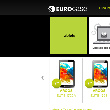
Produc
Accesori
Computadoras
Tablets
Móvi
Disponible sólo 
+
‹
ARGOS
ARGOS
EUTB-I722A
EUTB-I723
⟨
volver a
Todos los productos