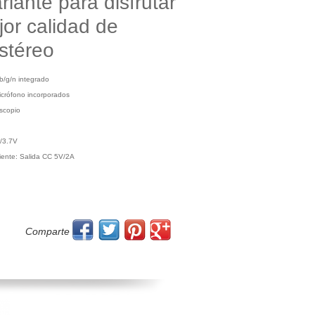
rlante para disfrutar
jor calidad de
stéreo
b/g/n integrado
icrófono incorporados
oscopio
/3.7V
iente: Salida CC 5V/2A
Comparte