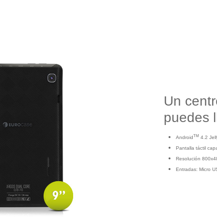
Un centr
puedes l
TM
Android
4.2 Jel
Pantalla táctil cap
Resolución 800x48
Entradas: Micro U